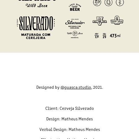
Des
igned b
y
@guasca.studio
,
2021.
Client: Cerveja Silverado
Design: Matheus Mendes
Verbal Design: Matheus Mendes